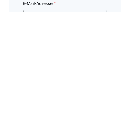
E-Mail-Adresse
*
Website
Bitte geben Sie eine Antwort in Ziffern ein:
19 − 2 =