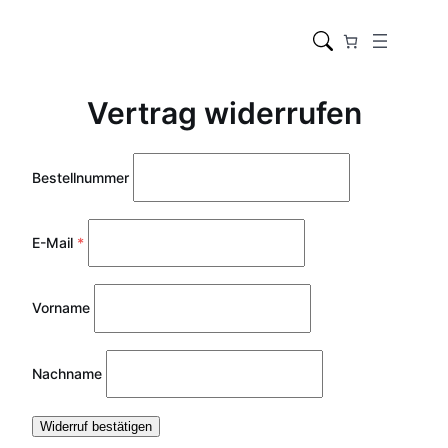
Zum
Inhalt
springen
Vertrag widerrufen
Bestellnummer
E-Mail
*
Vorname
Nachname
Widerruf bestätigen